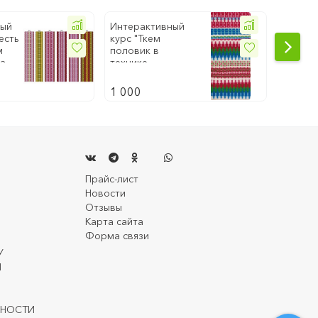
ный
Интерактивный
Интера
есть
курс "Ткем
курс "Т
м
половик в
с узор
на
технике
нт1"
"Крокбрагд"
1 000
1 000
.
.
.
.
.
Прайс-лист
Новости
Отзывы
Карта сайта
Форма связи
У
Й
ЬНОСТИ