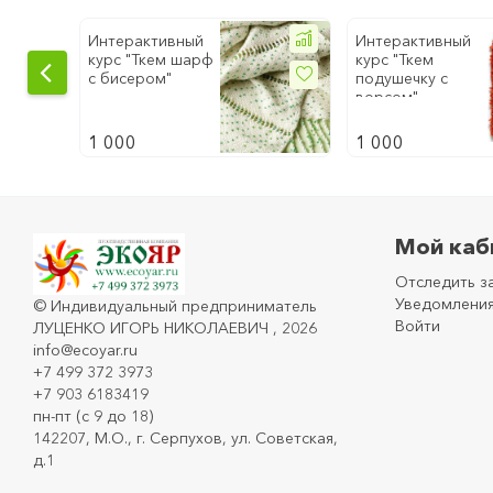
Интерактивный
Интерактивный
курс "Ткем шарф
курс "Ткем
с бисером"
подушечку с
ворсом"
1 000
1 000
Мой каб
Отследить з
Уведомления
©
Индивидуальный предприниматель
Войти
ЛУЦЕНКО ИГОРЬ НИКОЛАЕВИЧ
, 2026
info@ecoyar.ru
+7 499 372 3973
+7 903 6183419
пн-пт (с 9 до 18)
142207, М.О., г. Серпухов, ул. Советская,
д.1