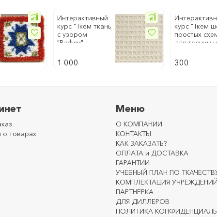
Интерактивный
Интерактив
курс "Ткем ткань
курс "Ткем ш
с узором
простых схе
"Вафли"
для тесьмы 
бердо вариа
1 000
300
инет
Меню
аказ
О КОМПАНИИ
 о товарах
КОНТАКТЫ
КАК ЗАКАЗАТЬ?
ОПЛАТА и ДОСТАВКА
ГАРАНТИИ
УЧЕБНЫЙ ПЛАН ПО ТКАЧЕСТВ
КОМПЛЕКТАЦИЯ УЧРЕЖДЕНИ
ПАРТНЕРКА
ДЛЯ ДИЛЛЕРОВ
ПОЛИТИКА КОНФИДЕНЦИАЛ